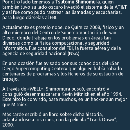
Por otro lado tenemos a
Tsutomu Shimomura
, quién
también tuvo su lado oscuro Invadió el sistema de la AT&T
y así fue como pudo rastrear las llamadas y escucharlas,
para luego dárselas al FBI.
Actualmente es premio nobel de Química 2008, físico y un
alto miembro del Centro de Supercomputación de San
Diego, donde trabaja en los problemas en áreas tan
diversas como la física computacional y seguridad
informática. Fue consultor del FBI, la fuerza aérea y de la
agencia de seguridad nacional (NSA).
En una ocasión fue avisado por sus conocidos del «San
Diego Supercomputing Center» que alguien había robado
centenares de programas y los ficheros de su estación de
trabajo.
A través de «WELL», Shimomura buscó, encontró y
consiguió desenmascarar a Kevin Mitnick en el año 1994.
Este hito lo convirtió, para muchos, en un hacker aún mejor
que Mitnick.
Más tarde escribió un libro sobre dicha historia,
adaptándose a los cines, con la película “Track Down”,
2000.